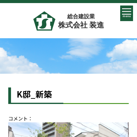
総合建設業
menu
株式会社 装進
K邸_新築
コメント：